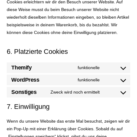
Cookies erleichtern wir dir den Besuch unserer Website. Auf
diese Weise musst du beim Besuch unserer Website nicht
wiederholt dieselben Informationen eingeben, so bleiben Artikel
beispielsweise in deinem Warenkorb, bis du bezahlst. Wir
können diese Cookies ohne deine Einwilligung platzieren.
6. Platzierte Cookies
Themify
funktionelle
Consent
to
WordPress
funktionelle
Consent
service
to
Sonstiges
Zweck wird noch ermittelt
themify
Consent
service
to
7. Einwilligung
wordpress
service
sonstiges
Wenn du unsere Website das erste Mal besuchst, zeigen wir dir
ein Pop-Up mit einer Erklärung über Cookies. Sobald du auf
„Einstellungen speichern“ klickst, gibst du uns deine